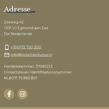
Adresse
Zeeweg 42
1931 VJ Egmond aan Zee
Die Niederlande
phone_android
+31(0)72 750 2051
mail_outline
info@hotelneptunus.nl
Handelskammer: 37081233
Umsatzsteuer-Identifikationsnummer:
NL8071.75.985.B01