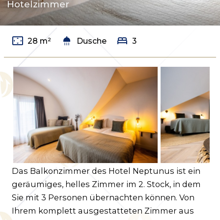
Kundenservice
Hotelzimmer
Häufig gestellte Fragen
Kontakt
settings_overscan
shower
bed
28 m²
Dusche
3
Route
Das Balkonzimmer des Hotel Neptunus ist ein
geräumiges, helles Zimmer im 2. Stock, in dem
Sie mit 3 Personen übernachten können. Von
Ihrem komplett ausgestatteten Zimmer aus