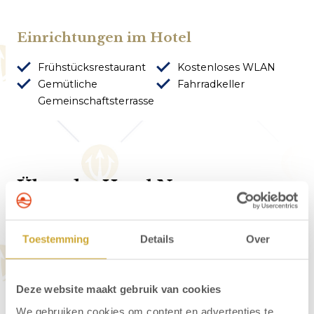
Einrichtungen im Hotel
Frühstücksrestaurant
Kostenloses WLAN
Gemütliche
Fahrradkeller
Gemeinschaftsterrasse
Über das Hotel Neptunus
Das Hotel Neptunus liegt ruhig am Rande der
Dünen von Egmond. Der Zugang ins
Toestemming
Details
Over
Wandergebiet ist nur 60 Meter vom Hotel
entfernt. Das gemütliche Dorfzentrum ist 450
Deze website maakt gebruik van cookies
Meter und der Strand ist etwa 600 Meter vom
We gebruiken cookies om content en advertenties te