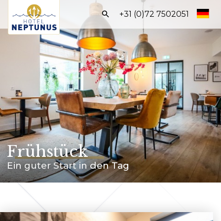
Frontend
+31 (0)72 7502051
search:
Start
Zimmer
Arrangements
Einrichtungen
Entdecke Egmond
Frühstück
BUCHEN SIE DIREKT
Ein guter Start in den Tag