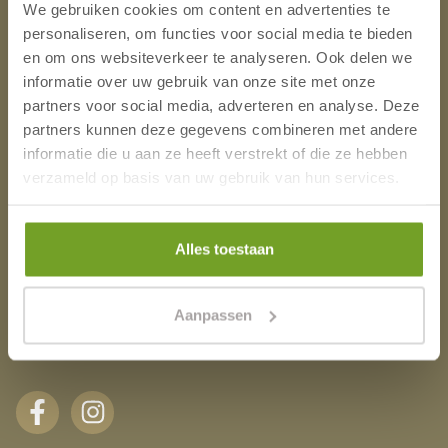
Blog
We gebruiken cookies om content en advertenties te
personaliseren, om functies voor social media te bieden
Adresse
en om ons websiteverkeer te analyseren. Ook delen we
informatie over uw gebruik van onze site met onze
partners voor social media, adverteren en analyse. Deze
Zeeweg 42
partners kunnen deze gegevens combineren met andere
1931 VJ Egmond aan Zee
informatie die u aan ze heeft verstrekt of die ze hebben
Die Niederlande
verzameld op basis van uw gebruik van hun services.
phone_android
+31(0)72 750 2051
mail_outline
Alles toestaan
info@hotelneptunus.nl
Handelskammer: 37081233
Aanpassen
Umsatzsteuer-Identifikationsnummer:
NL8071.75.985.B01