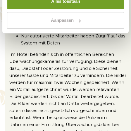
Sicherung wichtiger Daten
Alles toestaan
Automatische Updates der Systemsoftware und
des Antivirenprogramms
Aanpassen
Die Systeme sind mit Benutzernamen und
Passwort gesperrt
Nur autorisierte Mitarbeiter haben Zugriff auf das
System mit Daten
Im Hotel befinden sich in öffentlichen Bereichen
Überwachungskameras zur Verfügung. Diese dienen
dazu, Diebstahl oder Zerstörung und die Sicherheit
unserer Gäste und Mitarbeiter zu verhindern. Die Bilder
werden für maximal zwei Wochen gespeichert. Wenn
ein Vorfall aufgezeichnet wurde, werden relevanten
Bilder gespeichert, bis der Vorfall bearbeitet wurde.
Die Bilder werden nicht an Dritte weitergegeben,
sofern dieses nicht gesetzlich vorgeschrieben und
erlaubt ist. Wenn beispielsweise die Polizei im
Rahmen einer Ermittlung Überwachungsbilder bei