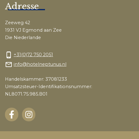
Adresse
Zeeweg 42
1931 VJ Egmond aan Zee
Die Niederlande
phone_android
+31(0)72 750 2051
mail_outline
info@hotelneptunus.nl
Handelskammer: 37081233
Umsatzsteuer-Identifikationsnummer:
NL8071.75.985.B01