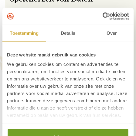
Wir speichern personenbezogene Daten nicht länger
als notwendig für den Zweck, für den sie gesetzlich
vorgesehen oder vorgeschrieben sind. Gästedaten
Toestemming
Details
Over
werden bis zu 2 Jahre nach der Abreise bewahrt, um
eventuelle Folgereservierungen zu vereinfachen. Die
Daten werden nach 2 Jahren automatisch gelöscht.
Deze website maakt gebruik van cookies
Wenn Sie möchten, dass Ihre Daten früher gelöscht
werden, können Sie dies über
avg@zuiderduin.nl
We gebruiken cookies om content en advertenties te
(Email Adresse unseres Partnerhotels) bekannt
personaliseren, om functies voor social media te bieden
geben.
en om ons websiteverkeer te analyseren. Ook delen we
informatie over uw gebruik van onze site met onze
Sicherheit
partners voor social media, adverteren en analyse. Deze
partners kunnen deze gegevens combineren met andere
Wir haben angemessene technische und
informatie die u aan ze heeft verstrekt of die ze hebben
organisatorische Maßnahmen ergriffen, um
verzameld op basis van uw gebruik van hun services.
personenbezogene Daten vor rechtswidriger
Verarbeitung zu schützen: