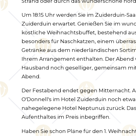
Strand oder durch das wunderschöne nord
Um 18:15 Uhr werden Sie im Zuiderduin-Sa
Zuiderduin erwartet. Genießen Sie im wund
köstliche Weihnachtsbuffet, bestehend au
besonders für Naschkatzen, einem überras
Getränke aus dem niederländischen Sorti
Ihrem Arrangement enthalten. Der Abend wi
Hausband noch geselliger, gemeinsam mit I
Abend.
Der Festabend endet gegen Mitternacht. 
O'Donnell's im Hotel Zuiderduin noch etwa
nahegelegene Hotel Neptunus zurück. Das F
Aufenthaltes im Preis inbegriffen.
Haben Sie schon Pläne für den 1. Weihnach