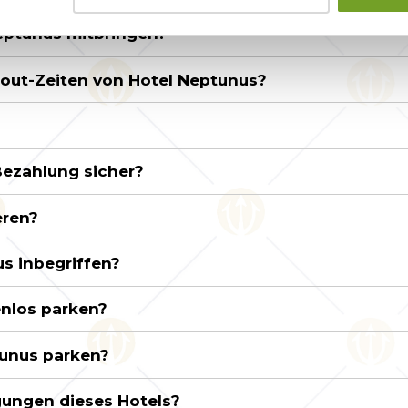
eptunus mitbringen?
-out-Zeiten von Hotel Neptunus?
Bezahlung sicher?
eren?
us inbegriffen?
nlos parken?
tunus parken?
gungen dieses Hotels?