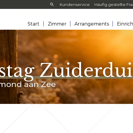
Frontend
Kundenservice
Häufig gestellte Fr
search:
Start
Zimmer
Arrangements
Einric
stag Zuiderdu
gmond aan Zee