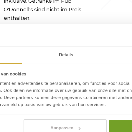
inklusive. Getränke im Pub
O'Donnell's sind nicht im Preis
enthalten.
 der Dünen von Egmond. Der Zugang
Details
el entfernt. Das gemütliche
ist etwa 600 Meter vom Hotel
 van cookies
urant können Sie den Tag mit einem
ent en advertenties te personaliseren, om functies voor social
. Ook delen we informatie over uw gebruik van onze site met on
e. Deze partners kunnen deze gegevens combineren met andere i
erzameld op basis van uw gebruik van hun services.
nts - Hotel Neptunus
Aanpassen