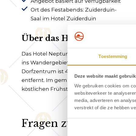
Angebot basiert auf Verfügbarkeit
Ort des Festabends: Zuiderduin-
Saal im Hotel Zuiderduin
Über das Hotel Neptunus
Das Hotel Neptunus liegt ruhig am Rande
Toestemming
ins Wandergebiet ist nur 60 Meter vom Hot
Dorfzentrum ist 450 Meter und der Strand 
Deze website maakt gebruik
entfernt. Im gemütlichen Frühstücksresta
We gebruiken cookies om cont
köstlichen Frühstück beginnen.
websiteverkeer te analyseren
media, adverteren en analys
verstrekt of die ze hebben v
Fragen zu Arrangeme