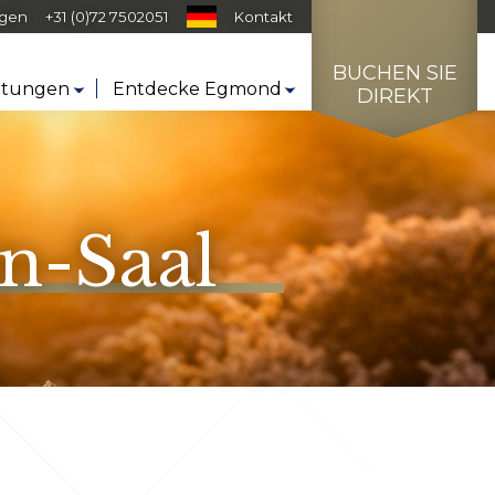
agen
+31 (0)72 7502051
Kontakt
BUCHEN SIE
htungen
Entdecke Egmond
DIREKT
in-Saal