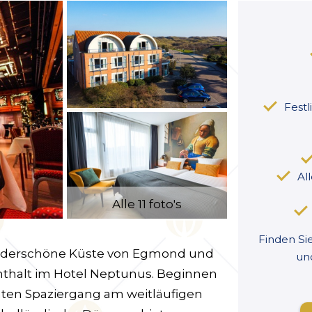
Festl
Al
Alle 11 foto's
Finden Si
underschöne Küste von Egmond und
un
nthalt im Hotel Neptunus. Beginnen
nten Spaziergang am weitläufigen