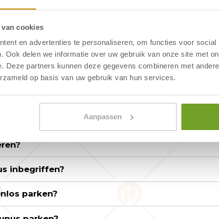
nts - Hotel Neptunus
 van cookies
ent en advertenties te personaliseren, om functies voor social
eptunus mitbringen?
. Ook delen we informatie over uw gebruik van onze site met on
e. Deze partners kunnen deze gegevens combineren met andere i
-out-Zeiten von Hotel Neptunus?
erzameld op basis van uw gebruik van hun services.
Aanpassen
Bezahlung sicher?
eren?
us inbegriffen?
nlos parken?
tunus parken?