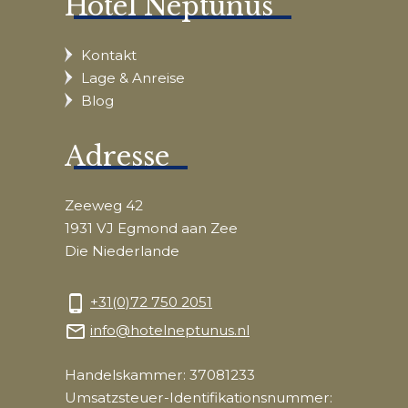
Hotel Neptunus
Kontakt
Lage & Anreise
Blog
Adresse
Zeeweg 42
1931 VJ Egmond aan Zee
Die Niederlande
phone_android
+31(0)72 750 2051
mail_outline
info@hotelneptunus.nl
Handelskammer: 37081233
Umsatzsteuer-Identifikationsnummer: