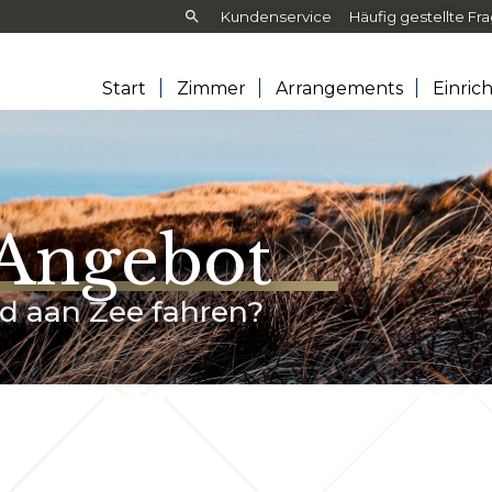
Frontend
Kundenservice
Häufig gestellte Fr
search:
Start
Zimmer
Arrangements
Einric
 Angebot
d aan Zee fahren?