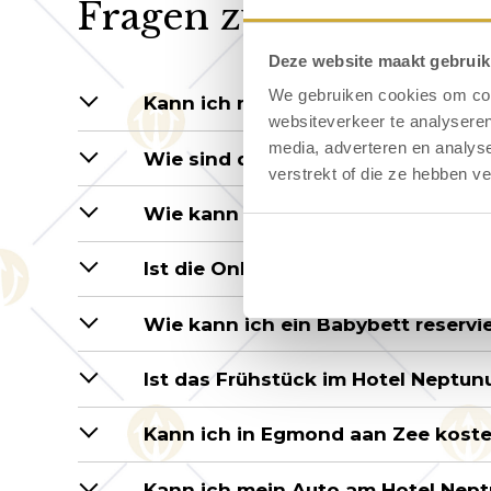
Fragen zu Arrangeme
Deze website maakt gebruik
We gebruiken cookies om cont
Kann ich meinen Hund ins Hotel N
websiteverkeer te analyseren
media, adverteren en analys
Wie sind die Check-in- und Check
verstrekt of die ze hebben v
Wie kann ich reservieren?
Ist die Online-Buchung sowie die 
Wie kann ich ein Babybett reservi
Ist das Frühstück im Hotel Neptun
Kann ich in Egmond aan Zee koste
Kann ich mein Auto am Hotel Nep