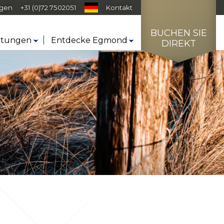
agen
+31 (0)72 7502051
Kontakt
BUCHEN SIE
htungen
Entdecke Egmond
DIREKT