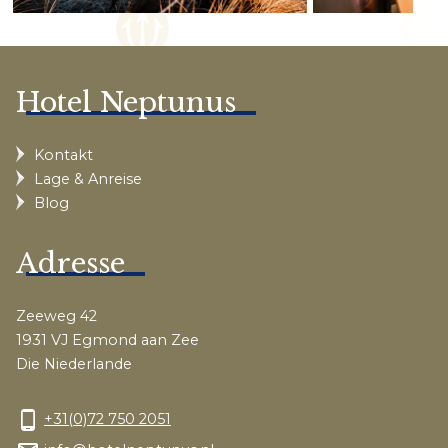
Hotel Neptunus
Kontakt
Lage & Anreise
Blog
Adresse
Zeeweg 42
1931 VJ Egmond aan Zee
Die Niederlande
phone_android
+31(0)72 750 2051