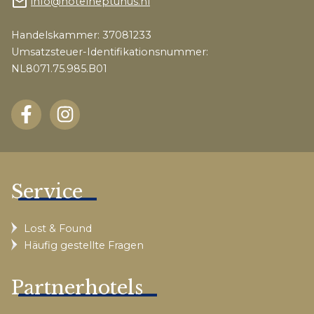
mail_outline
info@hotelneptunus.nl
Handelskammer: 37081233
Umsatzsteuer-Identifikationsnummer:
NL8071.75.985.B01
Service
Lost & Found
Häufig gestellte Fragen
Partnerhotels