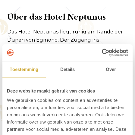
Über das Hotel Neptunus
Das Hotel Neptunus liegt ruhig am Rande der
Dünen von Egmond. Der Zugang ins
Wandergebiet ist nur 60 Meter vom Hotel
entfernt. Das gemütliche Dorfzentrum ist 450
Meter und der Strand ist etwa 600 Meter vom
Toestemming
Details
Over
Hotel entfernt. Im gemütlichen
Frühstücksrestaurant können Sie den Tag mit
einem köstlichen Frühstück beginnen.
Deze website maakt gebruik van cookies
We gebruiken cookies om content en advertenties te
personaliseren, om functies voor social media te bieden
en om ons websiteverkeer te analyseren. Ook delen we
Fragen zu Arrangements
informatie over uw gebruik van onze site met onze
partners voor social media, adverteren en analyse. Deze
- Hotel Neptunus