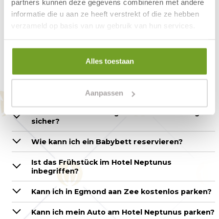
partners kunnen deze gegevens combineren met andere
informatie die u aan ze heeft verstrekt of die ze hebben
verzameld op basis van uw gebruik van hun services.
Kann ich meinen Hund ins Hotel Neptunus
mitbringen?
Alles toestaan
Wie sind die Check-in- und Check-out-Zeiten
von Hotel Neptunus?
Wie kann ich reservieren?
Aanpassen
Ist die Online-Buchung sowie die Bezahlung
sicher?
Wie kann ich ein Babybett reservieren?
Ist das Frühstück im Hotel Neptunus
inbegriffen?
Kann ich in Egmond aan Zee kostenlos parken?
Kann ich mein Auto am Hotel Neptunus parken?