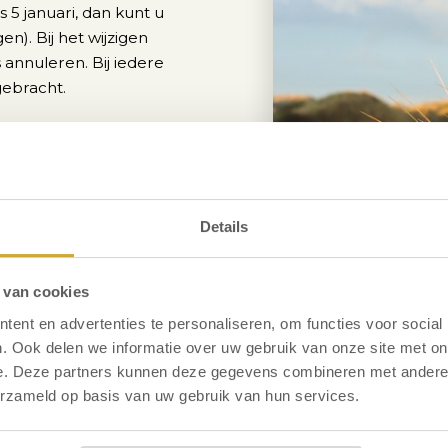
 5 januari, dan kunt u
en). Bij het wijzigen
 annuleren. Bij iedere
gebracht.
nt u nog wijzigen tegen € 25,-
 wijzigen en gelden er 100%
Details
 te blijven. Geldt voor de nieuwe
en voor uw eigen rekening.
eeft gemaakt de datum van uw
 van cookies
e aankomstdatum aan ons te
ent en advertenties te personaliseren, om functies voor social
m moet binnen 1 jaar na de
. Ook delen we informatie over uw gebruik van onze site met on
 boeking wordt dan wel non-
e. Deze partners kunnen deze gegevens combineren met andere i
erzameld op basis van uw gebruik van hun services.