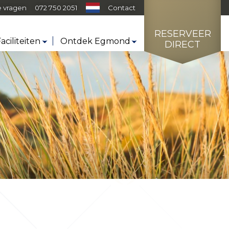
e vragen
072 750 2051
Contact
RESERVEER
aciliteiten
Ontdek Egmond
DIRECT