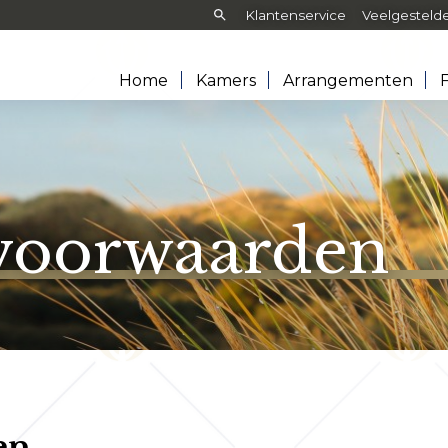
Zoeken:
Klantenservice
Veelgesteld
Home
Kamers
Arrangementen
F
voorwaarden
en