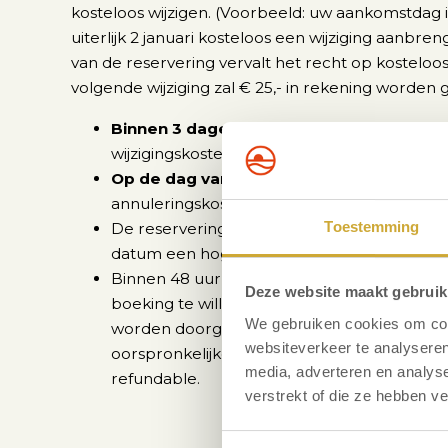
kosteloos wijzigen. (Voorbeeld: uw aankomstdag is
uiterlijk 2 januari kosteloos een wijziging aanbreng
van de reservering vervalt het recht op kosteloos
volgende wijziging zal € 25,- in rekening worden 
Binnen 3 dagen
vóór
de aankomstdag
ku
wijzigingskosten
Op de dag van aankomst
kunt u niet meer
annuleringskosten.
Toestemming
De reserveringswaarde dient minimaal gelijk
datum een hoger tarief, zijn deze meerkost
Binnen 48 uur, nadat u aan ons kenbaar h
Deze website maakt gebruik
boeking te willen wijzigen, dient de nieuw
We gebruiken cookies om cont
worden doorgegeven. Deze gewijzigde datu
websiteverkeer te analyseren
oorspronkelijke aankomstdatum liggen. De
media, adverteren en analys
refundable.
verstrekt of die ze hebben v