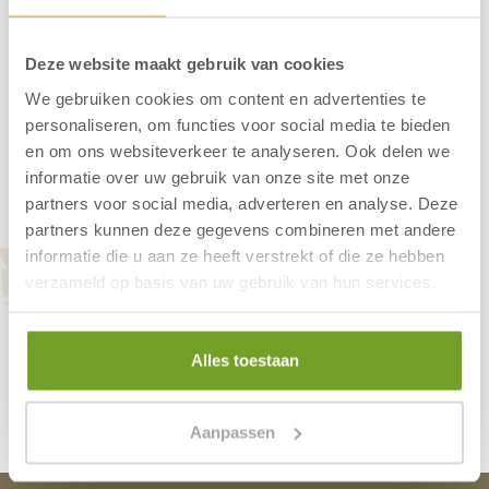
Deze website maakt gebruik van cookies
We gebruiken cookies om content en advertenties te
personaliseren, om functies voor social media te bieden
en om ons websiteverkeer te analyseren. Ook delen we
Hotelkamer tuin
informatie over uw gebruik van onze site met onze
partners voor social media, adverteren en analyse. Deze
2 bedden
partners kunnen deze gegevens combineren met andere
Ca. 16 m²
informatie die u aan ze heeft verstrekt of die ze hebben
Terras/patio
verzameld op basis van uw gebruik van hun services.
Badkamer met douche
65,00 p.p.
Alles toestaan
Meer informatie
Aanpassen