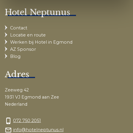
Hotel Neptunus
Contact
Locatie en route
Werken bij Hotel in Egmond
AZ Sponsor
Blog
Adres
Zeeweg 42
1931 VJ Egmond aan Zee
Nederland
phone_android
072 750 2051
mail_outline
info@hotelneptunus.nl