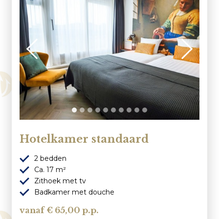
Klantenservice
Veelgestelde vragen
Contact
Route
Hotelkamer standaard
2 bedden
Ca. 17 m²
Zithoek met tv
Badkamer met douche
65,00 p.p.