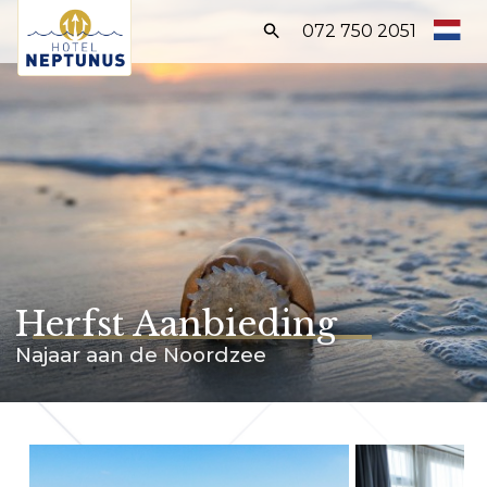
Zoeken:
072 750 2051
Home
Kamers
Arrangementen
Faciliteiten
Ontdek Egmond
Herfst Aanbieding
RESERVEER DIRECT
Najaar aan de Noordzee