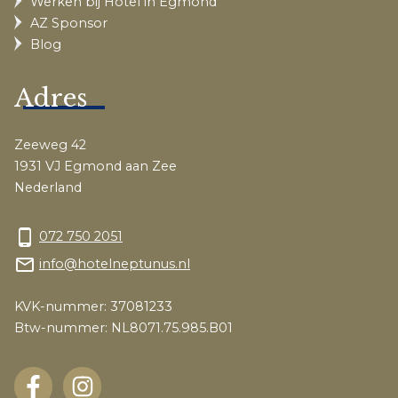
Werken bij Hotel in Egmond
AZ Sponsor
Blog
Adres
Zeeweg 42
1931 VJ Egmond aan Zee
Nederland
phone_android
072 750 2051
mail_outline
info@hotelneptunus.nl
KVK-nummer: 37081233
Btw-nummer: NL8071.75.985.B01