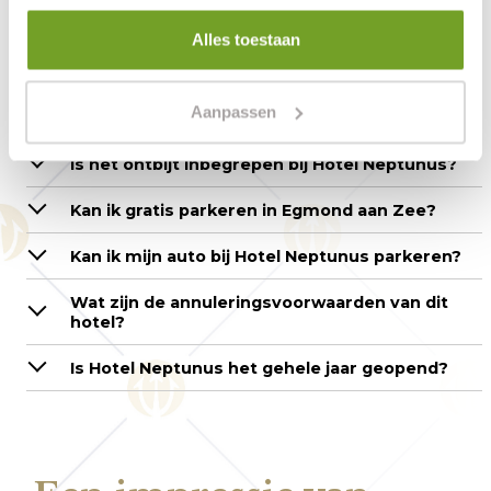
Hoe kan ik reserveren?
Alles toestaan
Is online reserveren en betalen veilig?
Aanpassen
Hoe kan ik een babybedje reserveren?
Is het ontbijt inbegrepen bij Hotel Neptunus?
Kan ik gratis parkeren in Egmond aan Zee?
Kan ik mijn auto bij Hotel Neptunus parkeren?
Wat zijn de annuleringsvoorwaarden van dit
hotel?
Is Hotel Neptunus het gehele jaar geopend?