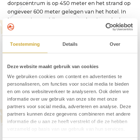
dorpscentrum is op 450 meter en het strand op
ongeveer 600 meter gelegen van het hotel. In
het prettige ontbijtrestaurant begint u de dag
uitstekend met een heerlijk ontbijt.
Toestemming
Details
Over
Vragen over
Deze website maakt gebruik van cookies
arrangementen - Hotel
We gebruiken cookies om content en advertenties te
personaliseren, om functies voor social media te bieden
Neptunus
en om ons websiteverkeer te analyseren. Ook delen we
informatie over uw gebruik van onze site met onze
partners voor social media, adverteren en analyse. Deze
Kan ik mijn hond meenemen naar Hotel
partners kunnen deze gegevens combineren met andere
Neptunus?
informatie die u aan ze heeft verstrekt of die ze hebben
Wat zijn de in- en uitchecktijden van Hotel
verzameld op basis van uw gebruik van hun services.
Neptunus?