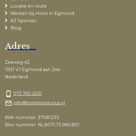
Locatie en route
Werken bij Hotel in Egmond
AZ Sponsor
Blog
Adres
Zeeweg 42
1931 VJ Egmond aan Zee
Nederland
phone_android
072 750 2051
mail_outline
info@hotelneptunus.nl
KVK-nummer: 37081233
Btw-nummer: NL8071.75.985.B01