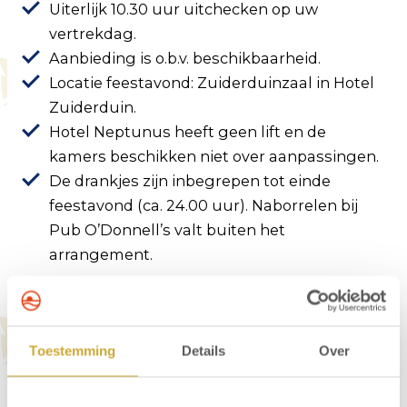
Uiterlijk 10.30 uur uitchecken op uw
vertrekdag.
Aanbieding is o.b.v. beschikbaarheid.
Locatie feestavond: Zuiderduinzaal in Hotel
Zuiderduin.
Hotel Neptunus heeft geen lift en de
kamers beschikken niet over aanpassingen.
De drankjes zijn inbegrepen tot einde
feestavond (ca. 24.00 uur). Naborrelen bij
Pub O’Donnell’s valt buiten het
arrangement.
Over Hotel Neptunus
Toestemming
Details
Over
Hotel Neptunus is rustig gelegen aan de rand
van de duinen van Egmond. Op slechts 60
meter afstand van het hotel vindt u de ingang