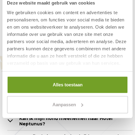
Deze website maakt gebruik van cookies
van het wandelgebied. Het gezellige
We gebruiken cookies om content en advertenties te
dorpscentrum is op 450 meter en het strand op
personaliseren, om functies voor social media te bieden
ongeveer 600 meter gelegen van het hotel. In
en om ons websiteverkeer te analyseren. Ook delen we
het prettige ontbijtrestaurant begint u de dag
informatie over uw gebruik van onze site met onze
uitstekend met een heerlijk ontbijt.
partners voor social media, adverteren en analyse. Deze
partners kunnen deze gegevens combineren met andere
informatie die u aan ze heeft verstrekt of die ze hebben
verzameld op basis van uw gebruik van hun services.
Vragen over
arrangementen - Hotel
Alles toestaan
Neptunus
Aanpassen
Kan ik mijn hond meenemen naar Hotel
Neptunus?