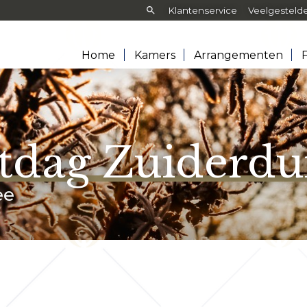
Zoeken:
Klantenservice
Veelgesteld
Home
Kamers
Arrangementen
F
tdag Zuiderdu
ee