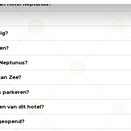
van Hotel Neptunus?
lig?
ren?
l Neptunus?
aan Zee?
s parkeren?
n van dit hotel?
 geopend?