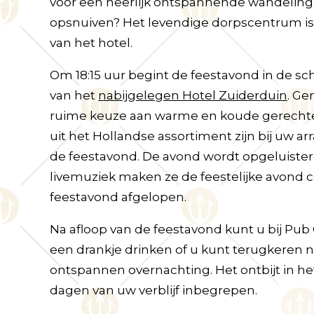
voor een heerlijk ontspannende wandeling. 
opsnuiven? Het levendige dorpscentrum is
van het hotel.
Om 18:15 uur begint de feestavond in de s
van het
nabijgelegen Hotel Zuiderduin
. Ge
ruime keuze aan warme en koude gerechten 
uit het Hollandse assortiment zijn bij u
de feestavond. De avond wordt opgeluister
livemuziek maken ze de feestelijke avond 
feestavond afgelopen.
Na afloop van de feestavond kunt u bij Pub
een drankje drinken of u kunt terugkeren 
ontspannen overnachting. Het ontbijt in het
dagen van uw verblijf inbegrepen.