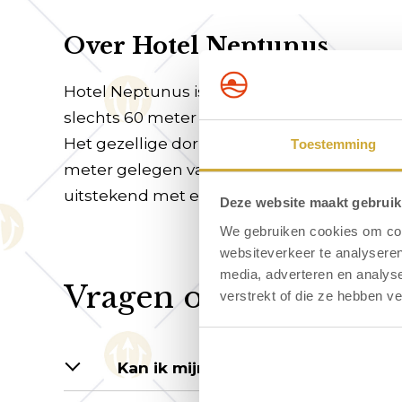
Over Hotel Neptunus
Hotel Neptunus is rustig gelegen aan de 
slechts 60 meter afstand van het hotel vin
Het gezellige dorpscentrum is op 450 mete
Toestemming
meter gelegen van het hotel. In het prettig
uitstekend met een heerlijk ontbijt.
Deze website maakt gebruik
We gebruiken cookies om cont
websiteverkeer te analyseren
media, adverteren en analys
Vragen over arrange
verstrekt of die ze hebben v
Kan ik mijn hond meenemen naar 