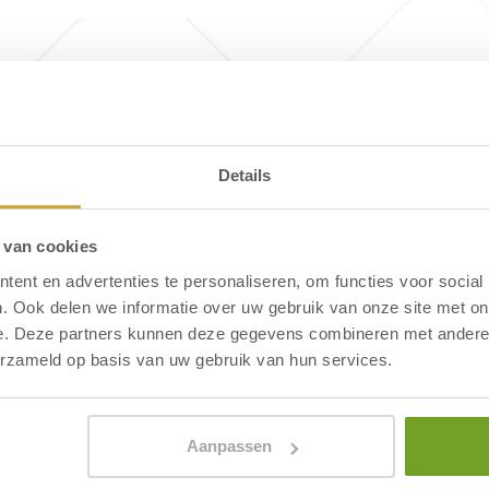
rand van de duinen van Egmond. Op
dt u de ingang van het wandelgebied.
r en het strand op ongeveer 600
Details
e ontbijtrestaurant begint u de dag
 van cookies
ent en advertenties te personaliseren, om functies voor social
. Ook delen we informatie over uw gebruik van onze site met on
e. Deze partners kunnen deze gegevens combineren met andere i
menten - Hotel Neptunus
erzameld op basis van uw gebruik van hun services.
Hotel Neptunus?
Aanpassen