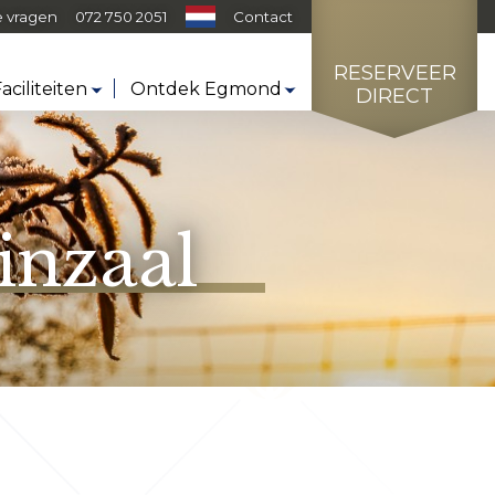
e vragen
072 750 2051
Contact
RESERVEER
aciliteiten
Ontdek Egmond
DIRECT
inzaal