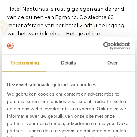
Hotel Neptunus is rustig gelegen aan de rand
van de duinen van Egmond. Op slechts 60
meter afstand van het hotel vindt u de ingang
van het wandelgebied. Het gezellige
dorpscentrum is op 450 meter en het strand op
ongeveer 600 meter gelegen van het hotel. In
het prettige ontbijtrestaurant begint u de dag
Toestemming
Details
Over
uitstekend met een heerlijk ontbijt.
Deze website maakt gebruik van cookies
We gebruiken cookies om content en advertenties te
Vragen over
personaliseren, om functies voor social media te bieden
en om ons websiteverkeer te analyseren. Ook delen we
arrangementen - Hotel
informatie over uw gebruik van onze site met onze
Neptunus
partners voor social media, adverteren en analyse. Deze
partners kunnen deze gegevens combineren met andere