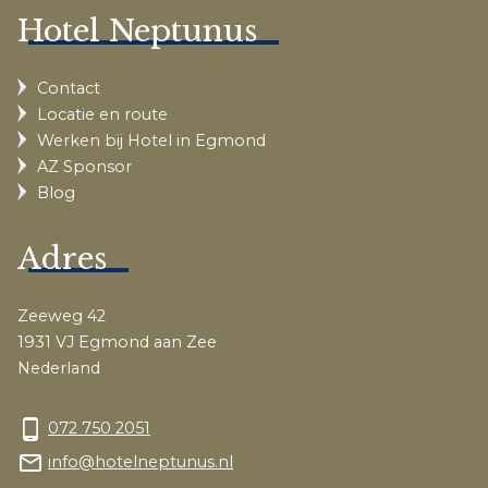
Hotel Neptunus
Contact
Locatie en route
Werken bij Hotel in Egmond
AZ Sponsor
Blog
Adres
Zeeweg 42
1931 VJ Egmond aan Zee
Nederland
phone_android
072 750 2051
mail_outline
info@hotelneptunus.nl