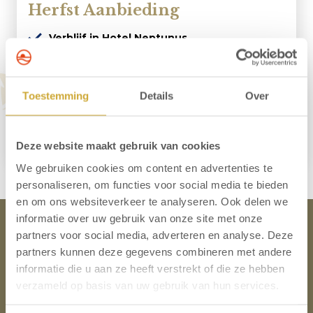
Herfst Aanbieding
Verblijf in Hotel Neptunus
Vanaf 1 overnachting
Aankomst vanaf 4 oktober 2026
Ontbijtbuffet inbegrepen
Toestemming
Details
Over
57,00 p.p.
Nu Boeken
Meer informatie
Deze website maakt gebruik van cookies
We gebruiken cookies om content en advertenties te
personaliseren, om functies voor social media te bieden
en om ons websiteverkeer te analyseren. Ook delen we
informatie over uw gebruik van onze site met onze
Hotel Neptunus
partners voor social media, adverteren en analyse. Deze
partners kunnen deze gegevens combineren met andere
informatie die u aan ze heeft verstrekt of die ze hebben
Contact
verzameld op basis van uw gebruik van hun services.
Locatie en route
Werken bij Hotel in Egmond