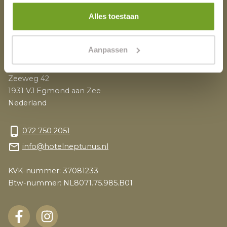
AZ Sponsor
Alles toestaan
Blog
Adres
Aanpassen
Zeeweg 42
1931 VJ Egmond aan Zee
Nederland
phone_android
072 750 2051
mail_outline
info@hotelneptunus.nl
KVK-nummer: 37081233
Btw-nummer: NL8071.75.985.B01