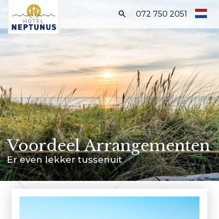
Zoeken:
072 750 2051
Home
Kamers
Arrangementen
Faciliteiten
Ontdek Egmond
Voordeel Arrangementen
RESERVEER DIRECT
Er even lekker tussenuit