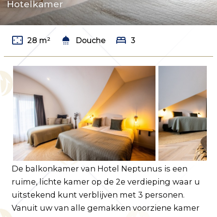
Klantenservice
Hotelkamer
Veelgestelde vragen
Contact
settings_overscan
shower
bed
28 m²
Douche
3
Route
De balkonkamer van Hotel Neptunus is een
ruime, lichte kamer op de 2e verdieping waar u
uitstekend kunt verblijven met 3 personen.
Vanuit uw van alle gemakken voorziene kamer