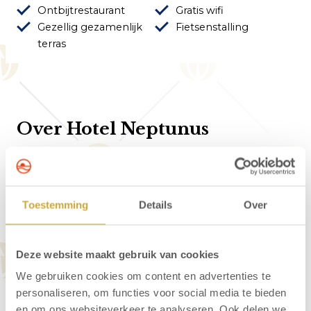
Ontbijtrestaurant
Gratis wifi
Gezellig gezamenlijk
Fietsenstalling
terras
Over Hotel Neptunus
Hotel Neptunus is rustig gelegen aan de rand
van de duinen van Egmond. Op slechts 60
meter afstand van het hotel vindt u de ingang
Toestemming
Details
Over
van het wandelgebied. Het gezellige
dorpscentrum is op 450 meter en het strand op
Deze website maakt gebruik van cookies
ongeveer 600 meter gelegen van het hotel. In
het prettige ontbijtrestaurant begint u de dag
We gebruiken cookies om content en advertenties te
uitstekend met een heerlijk ontbijt.
personaliseren, om functies voor social media te bieden
en om ons websiteverkeer te analyseren. Ook delen we