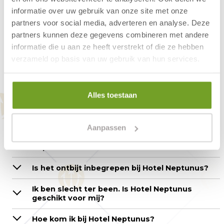
informatie over uw gebruik van onze site met onze
partners voor social media, adverteren en analyse. Deze
partners kunnen deze gegevens combineren met andere
Vragen over de
informatie die u aan ze heeft verstrekt of die ze hebben
hotelkamer - Hotel
verzameld op basis van uw gebruik van hun services.
Neptunus
Alles toestaan
Hoe kan ik reserveren?
Aanpassen
Wat zijn de in- en uitchecktijden van Hotel
Neptunus?
Is het ontbijt inbegrepen bij Hotel Neptunus?
Ik ben slecht ter been. Is Hotel Neptunus
geschikt voor mij?
Hoe kom ik bij Hotel Neptunus?