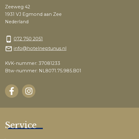
Zeeweg 42
1931 VJ Egmond aan Zee
Nederland
phone_android
072 750 2051
mail_outline
info@hotelneptunus.nl
KVK-nummer: 37081233
Btw-nummer: NL8071.75.985.B01
Service