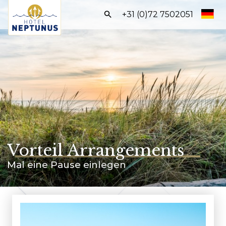
Frontend
+31 (0)72 7502051
search:
Start
Zimmer
Arrangements
Einrichtungen
Entdecke Egmond
Vorteil Arrangements
BUCHEN SIE DIREKT
Mal eine Pause einlegen