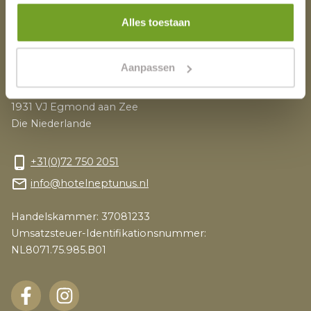
Blog
Alles toestaan
Adresse
Aanpassen
Zeeweg 42
1931 VJ Egmond aan Zee
Die Niederlande
phone_android
+31(0)72 750 2051
mail_outline
info@hotelneptunus.nl
Handelskammer: 37081233
Umsatzsteuer-Identifikationsnummer:
NL8071.75.985.B01