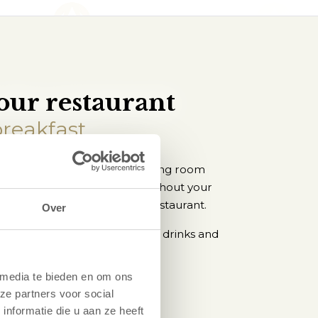
our restaurant
breakfast
ind the bright and spacious dining room
aits you each morning. Throughout your
reakfast from our breakfast restaurant.
Over
ly baked rolls, cold cuts, dairy drinks and
tea, yoghurt, and fruit.
 media te bieden en om ons
ze partners voor social
nformatie die u aan ze heeft