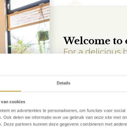
Welcome to 
For a delicious 
On the ground floor, you’ll f
where a breakfast buffet aw
stay, you can enjoy a lovely b
Details
Choose from a variety of fresh
juices, a boiled egg, coffee or 
 van cookies
ent en advertenties te personaliseren, om functies voor social
. Ook delen we informatie over uw gebruik van onze site met on
e. Deze partners kunnen deze gegevens combineren met andere i