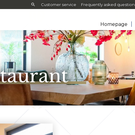
Search:
Customer service
Frequently asked question
Homepage
staurant