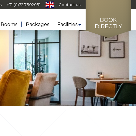
s
+31 (0)72 7502051
Contact us
BOOK
Rooms
Packages
Facilities
DIRECTLY