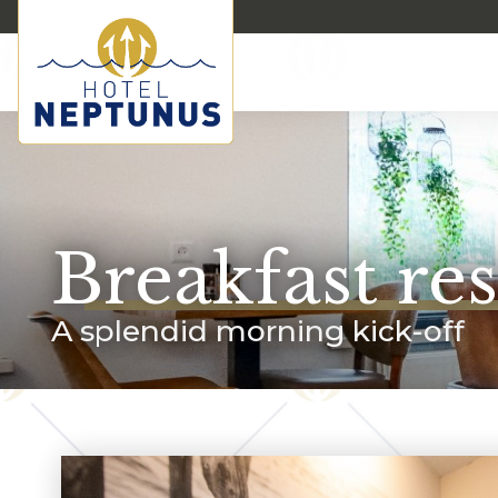
Breakfast re
A splendid morning kick-off